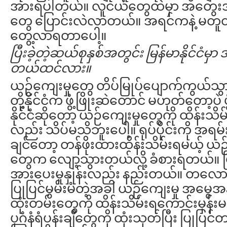
အားရပါတယ်။ လူငယ်တွေထဲမှာ အတွေး
တွေ ပြောင်းလဲလာတယ်။ အရင်ကနဲ့ မတူတဲ
တွေ့လာရတာပေါ့။
ပြီးခဲ့တဲ့ဆယ်စုနှစ်အတွင်း
မြန်မာနိုင်ငံမှာ
အ
တယ်ထင်လား။
ယဉ်ကျေးမှုတွေ တိပ်မြုပ်ပျောက်ကွယ်သွာ
တို့နိုင်ငံက ဖွံ့ဖြိုးဆဲတောင် မဟုတ်တော့ပဲ ဖွံ
နိုင်ငံဆိုတော့ ယဉ်ကျေးမှုတွေကို ထိန်းသိမ
လည်း သိပ်မသိဘူးပေါ့။ ရုပ်ပိုင်းကို အရမ်
ချင်တော့ တန်ဖိုးထားထိန်းသိမ်းရမယ့် ယ
တွေက လျော့သွားတယ်လို့ ခံစားရတယ်။ 
အားပေးမှုနှုန်းလည်း နည်းတယ်။ တလော
ပြုပြင်မွမ်းမံတဲ့အခါ ယဉ်ကျေးမှု အမွေ
ထုံးတမ်းတွေကို ထိန်းသိမ်းရကောင်းမှန
ပုဂံနံရံပန်းချီတွေကို ထုံးသုတ်ပြီး ပြုပြ