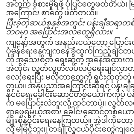
အတွက် ခံစားမှုရဖို့ ပုံပြင်တွေဖတ်တယ်၊ မြန်
အကြောင်း စာတွေ ဖတ်တယ်။
ပြီးခဲ့တဲ့ဆယ်စုနှစ်အတွင်း
ပန်းချီဆရာတစ
ဘဝမှာ
အပြောင်းအလဲတွေရှိလား။
ကျနော့်အတွက် အနည်းငယ်တော့ ပြောင်း
ပုံမှန်ရေးနေကျကနေ ခွဲထွက်ကြည့်ချင
ကို အသေးစိတ် ရေးဆွဲတဲ့ အနေအထားကနေ 
အတိုင်း လွတ်လွတ်လပ်လပ်ရေးချင်လာတ
လေးရေးပြီး မလိုတာတွေကို ရှင်းထုတ်တဲ့ ပု
တယ်။ အနုပညာအကြောင်းဆိုရင် ပန်းချ
နိုင်ငံရေးခေါင်းဆောင်တစ်ယောက်ကိုပဲ ပ
က မပြောင်းလဲဘူးလို့ ထင်တာပဲ။ လွတ်လ
ရှာဖွေရမယ့်အစား ခေါင်းဆောင်တစ်ယောက်ရ
မျိုးစုံနဲ့ဝိုင်းရေးနေကြတယ်။ အဲ့ဒါကိုတော့
လို့ မမြင်ဘူး။ တချို့လူငယ်ပိုင်းတွေက