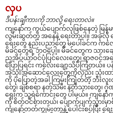
လှပ
ဒီပန်းချီကားကို
ဘာလို့
ရေး
တာလဲ။
ကျနော်က ကွယ်ပျောက်လုဖြစ်နေတဲ့ မြန်မာ
လွမ်းဆွတ်တဲ့ အနေနဲ့ ရေးတာပါ။ အခုလိ
ရေးတွေ နည်းပညာတွေ မပေါ်ခင်က ကလေ
မိခင်တွေရဲ့ ဘဝပေါ့။ မိခင်တွေက သား
ညအိပ်ယာဝင်ပုံပြင်လေးတွေ၊ ရာဇဝင်အ
ပြောပြရင်း ကလေးချော့သိပ်ကြတယ်။ ပန်းခ
အသုံးအဆောင်လေးတွေကိုလည်း သုံး
ကို ပုံပြောတဲ့အခါ ကြမ်းကြုတ်တဲ့ ဘီးလူး
တွေ၊ ချစ်စရာ နတ်သမီး နတ်သားတွေ၊ ဂု
ရှေးက သူရဲကောင်းတွေ ပါမယ်။ ကျနော်က
ကို စိတ်ဝင်စားတယ်၊ ပျောက်ပျက်သွားမှာစ
ကျနော်တတ်ကျွမ်းတာနဲ့ ပေါင်းစပ်ပြီး ရေး