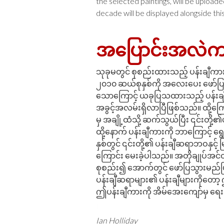
the selected paintings, will be uploa
decade will be displayed alongside this
I
အပြောင်းအလဲကာ
သုခုမတွင် စုစည်းထားသည့် ပန်းချီက
၂၀၁၀ ဆယ်စုနှစ်ကို အလေးပေး ဖော်ပြထ
သောကြောင့် ယခုပြသထားသည့် ပန်းချီက
အခွင့်အလမ်းရှိလာပြီဖြစ်သည်။ ထို့ကြ
မှ အချို့ထံသို့ ဆက်သွယ်ပြီး ၎င်းတို
ထို့နောက် ပန်းချီကားကို ဘာကြောင့် ရွ
နှစ်တွင် ၎င်းတို့၏ ပန်းချီဆရာဘဝနှင့် 
ကြောင်း မေးခဲ့ပါသည်။ အတိုချုပ်အင်တ
စုစည်း၍ အောက်တွင် ဖော်ပြသွားမည်ဖြစ
ပန်းချီဆရာများ၏ ပန်းချီများကိုတော
ဤပန်းချီကားကို အိမ်အေးကျော်မှ ရေ
I
Ian Holliday