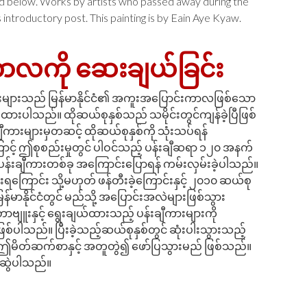
ded below. Works by artists who passed away during the
 introductory post. This painting is by Eain Aye Kyaw.
လကို ဆေးချယ်ခြင်း
ားများသည် မြန်မာနိုင်ငံ၏ အကူးအပြောင်းကာလဖြစ်သော
ားပါသည်။ ထိုဆယ်စုနှစ်သည် သမိုင်းတွင်ကျန်ခဲ့ပြီဖြစ်
ားများမှတဆင့် ထိုဆယ်စုနှစ်ကို သုံးသပ်ရန်
ောင့် ဤစုစည်းမှုတွင် ပါဝင်သည့် ပန်းချီဆရာ ၁၂၀ အနက်
့၏ပန်းချီကားတစ်ခု အကြောင်းပြောရန် ကမ်းလှမ်းခဲ့ပါသည်။
ေးရကြောင်း သို့မဟုတ် ဖန်တီးခဲ့ကြောင်းနှင့် ၂၀၁၀ ဆယ်စု
မြန်မာနိုင်ငံတွင် မည်သို့ အပြောင်းအလဲများဖြစ်သွား
ာဗျူးနှင့် ရွေးချယ်ထားသည့် ပန်းချီကားများကို
်ပါသည်။ ပြီးခဲ့သည့်ဆယ်စုနှစ်တွင် ဆုံးပါးသွားသည့်
့ ဤမိတ်ဆက်စာနှင့် အတူတွဲ၍ ဖော်ပြသွားမည် ဖြစ်သည်။
းဆွဲပါသည်။